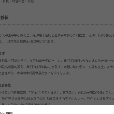
：
首页
>
特色科室
>
移植
脏移植
哥大学医学中心拥有全美经验最丰富的心脏病学家和心外科医生，提供广受称赞的心
能，以便为患者提供无可比拟的诊疗服务。
合作
移植是一门复杂手术。在芝加哥大学医学中心，我们采取团队合作方式来治疗每一位
到最高质量的服务。我们的多学科移植团队成员包括心脏病学家、心外科医生、护士
患者在术前、术中和术后提供最高水平的诊疗与支持。
患者移植
欢迎复杂的移植病例。我们的许多患者被认为是高危患者，包括需要再次移植的患者
，我们还是全球经验最丰富的提供多器官移植的医学中心之一。我们的心外科医生
心肺、心肝及心肾与胰腺联合移植手术。
okie声明