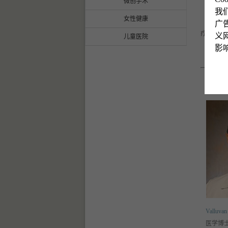
微创手术
成功
我
女性健康
在芝
广
疗，并且
义网
儿童医院
影
专家团
Valluvan
医学博