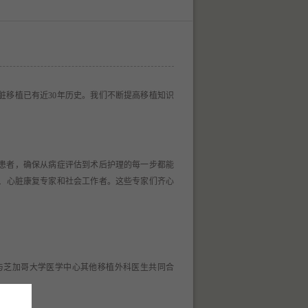
脏移植已有近30年历史。我们不断提高移植知识
患者，确保从病症评估到术后护理的每一步都能
、心脏康复专家和社会工作者。这些专家们齐心
。
与芝加哥大学医学中心其他移植外科医生共同合