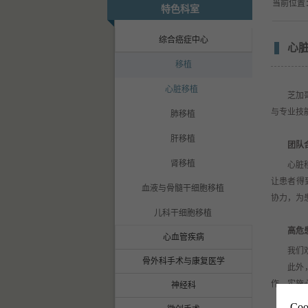
当前位置
特色科室
综合癌症中心
心
移植
心脏移植
芝加
与专业技
肺移植
肝移植
团队
肾移植
心脏
让患者得
血液与骨髓干细胞移植
协力，为
儿科干细胞移植
高危
心血管疾病
我们
骨外科手术与康复医学
此外
作，实施
神经科
Co