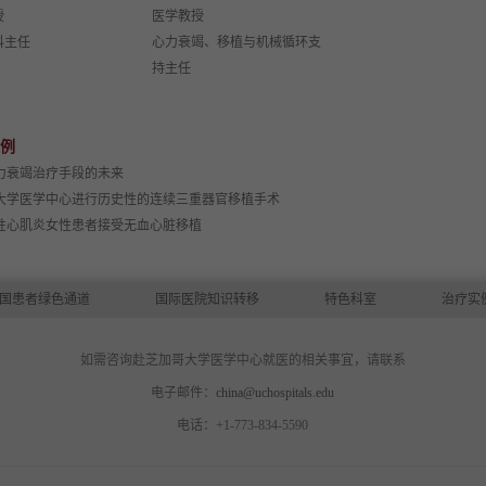
授
医学教授
科主任
心力衰竭、移植与机械循环支
持主任
例
力衰竭治疗手段的未来
大学医学中心进行历史性的连续三重器官移植手术
性心肌炎女性患者接受无血心脏移植
国患者绿色通道
国际医院知识转移
特色科室
治疗实
如需咨询赴芝加哥大学医学中心就医的相关事宜，请联系
电子邮件：
china@uchospitals.edu
电话：+1-773-834-5590