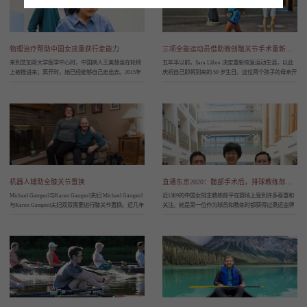
物理治疗帮助中国女孩重获行走能力
三项全能运动员借助微创髋关节手术重新大步向前
来到芝加哥大学医学中心时，中国病人王美慧坐在轮椅
五年半以前，Sara Llibre 决定重新恢复运动生涯，以此
上被推进来；离开时，她已经能够自己走出去。2015年
庆祝自己即将到来的 50 岁生日。这位两个孩子的母亲开
11月上旬，这位9岁的小姑娘回到自己的家乡中国沈阳，
始跑步，并最终参加了她的第一次马拉松赛。在几年
她的家人和朋友非常激动，同时也为她在芝大医学中心
内，居住在拉格兰奇的 Sara Llibre 加入了一支三项全能
接受物理治疗仅仅10周所取得的进展表示惊
队，并完成了她
机器人辅助全膝关节置换
直通东京2020：髋部手术后，排球教练郎平回归比赛
Michael Gamperl与Karen Gamperl夫妇 Michael Gamperl
近1米9的中国女排主教练郎平在赛场上受到许多尊重和
与Karen Gamperl夫妇双双需要进行膝关节置换。近几年
关注。她是第一位作为球员和教练时都获得过奥运金牌
来，为了治疗半月板撕裂和关节炎引起的膝盖疼痛，来
的人，创造了令人印象深刻的记录。然而今年初，在带
自伊利诺伊州Ho
领球员们备战2020年东京奥运会之前，郎平发现她需要
做全髋关节置换术。