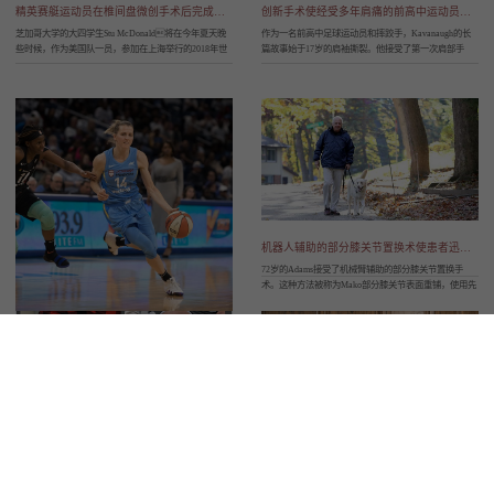
精英赛艇运动员在椎间盘微创手术后完成梦想
创新手术使经受多年肩痛的前高中运动员成为一个“全新”的人
芝加哥大学的大四学生Stu McDonald将在今年夏天晚
作为一名前高中足球运动员和摔跤手，Kavanaugh的长
些时候，作为美国队一员，参加在上海举行的2018年世
篇故事始于17岁的肩袖撕裂。他接受了第一次肩部手
界大学赛艇锦标赛。然而，在他刚加入赛艇队几个月
术，之后却一直在 比赛，造成肩膀脱臼和更多损伤，
后，他就患了腰椎间盘突出症，这差点成为一个他几乎
又接受了第二次手术。然而一个月后，他发生了车
不可能实现的梦想。
祸，刚做的肩部修复又被破坏，在同年接受了第三次手
术。到2004年，他的肩膀又开始持续疼痛，直到他在芝
加哥大学医学中心接受了肱二头肌肌腱固定术。
机器人辅助的部分膝关节置换术使患者迅速康复
72岁的Adams接受了机械臂辅助的部分膝关节置换手
术。这种方法被称为Mako部分膝关节表面重铺，使用先
进的机械臂辅助技术来重新铺设膝盖区域的表面，同时
保留健康的骨骼和韧带。手术前，患者要接受CT扫描。
接下来，这些信息被输入到软件中，该软件可帮助确定
膝关节镜手术帮助美国国家女子篮球联盟（WNBA）明星重返赛场
植入物的大小、放置位置，以及需要切除的骨骼数量。
然后，外科医生使用机械臂塑造骨骼，并将植入物放置
美国国家女子篮球联盟（WNBA）芝加哥天空队后卫
于骨骼曾经所在的位置。
Allie Quigley面临着最为艰难的国内和国际比赛，曾两次
获得有名的WNBA年度最佳第六人奖。然而，膝关节外
侧半月板撕裂使她备受困扰。芝加哥大学医学中心骨外
科运动医学专家Aravind Athiviraham建议她使用关节镜
手术修复撕裂。
突破性新设备帮助矫正严重的弓形腿
膝关节置换为主厨解决了长达三十多年的疼痛
Charles Jefferson有严重的弓形腿，导致腿部和膝盖严重
Jones在十几岁时右膝受伤，韧带、肌肉和神经遭到了严