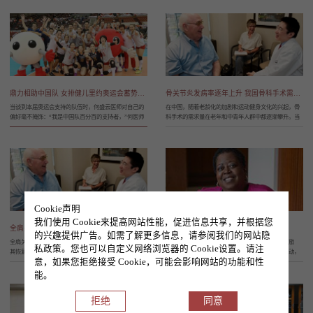
鼎力相助中国队 女排健儿里约奥运会蓄势待发
骨关节炎发病率逐年上升 我国骨科手术需求量上涨
当谈到本届奥运会支持的队伍时，何盛云医师对自己的
在中国，随着老龄化的加剧和运动健身文化的兴起，骨
偏好毫不掩饰：“我是中国队百分百的支持者，”何医师
科手术的需求量在老年和中青年人群中都逐渐攀升。当
说，“中国女排队员们是我的英雄!” 何医师是芝加哥
下，越来越多的中国人正遭受由关节疾病和运动损伤带
大学医学中心的骨外科助理教授，他钻研运动医学多
来的困扰。骨关节炎是一种退行性关节病变，通常由增
年，目前正担任中国国家女子排球队的队医。每周
龄、创伤和肥胖引起，在中国大约有10%的人口患有
Cookie声明
我们使用 Cookie来提高网站性能，促进信息共享，并根据您
全肩关节置换术：减轻肩膀负担
微创脊柱手术：重新行走
的兴趣提供广告。如需了解更多信息，请参阅我们的网站隐
全肩关节置换为帕罗斯帕克村的退休人员减轻病痛，使
曾经的安吉丽娜·克伦肖（Angelia Crenshaw）热爱旅
私政策。您也可以自定义网络浏览器的 Cookie设置。请注
其恢复积极的生活（从左至右）弗兰克·克里扎克及妻子
行，忙碌于教堂、购物、社交生活和走亲访友等活动，
意，如果您拒绝接受 Cookie，可能会影响网站的功能和性
贝丝，与骨外科医生、医学博士施柳（Dr.Lewis Shi），
而这一切在3年前成为泡沫。当时50岁的克伦肖住在芝加
在克里扎克为治疗左肩剧痛而实施肩关节置换手术后进
哥摩根公园附近，突然感受到了一阵剧痛。此后，她四
能。
行后续会面当弗兰克·克里扎克告诉
处求医，可是连处方药都不能减
拒绝
同意